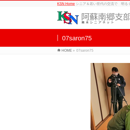
KSN Home
シニア＆若い世代の交流で 明る
07saron75
HOME
»
07saron75