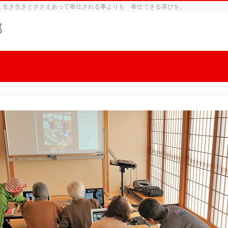
く生き生きとささえあって奉仕される事よりも 奉仕できる喜びを。